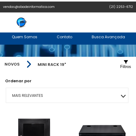
vendas@abadeinformatica.com
(21) 2253-6712
Quem Somos
Contato
Busca Avançada
NOVOS
MINI RACK 19"
Filtros
Ordenar por
MAIS RELEVANTES
MAIS VENDIDOS
MENOR PREÇO