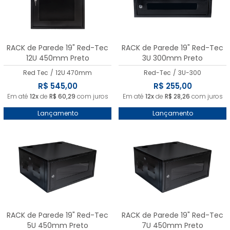
MAIOR PREÇO
A - Z
RACK de Parede 19" Red-Tec
RACK de Parede 19" Red-Tec
12U 450mm Preto
3U 300mm Preto
Red Tec
/
12U 470mm
Red-Tec
/
3U-300
R$ 545,00
R$ 255,00
Em até
12x
de
R$ 60,29
com juros
Em até
12x
de
R$ 28,26
com juros
Lançamento
Lançamento
RACK de Parede 19" Red-Tec
RACK de Parede 19" Red-Tec
5U 450mm Preto
7U 450mm Preto